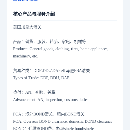
设计、代理,广告发布,广告制作,建筑材料销售,文具用品零
售,办公设备耗材销售,家居用品销售,服装服饰零售,服装服
核心产品与服务介绍
饰批发,鞋帽批发,鞋帽零售,劳动保护用品销售,化妆品批发,
化妆品零售,电子产品销售,母婴用品销售,针纺织品及原料
美国加拿大清关
销售,箱包销售,钟表与计时仪器销售,玩具、动漫及游艺用
品销售,金属制品销售,五金产品零售,五金产品批发,工艺美
产品：普货、服装、轮胎、家电、机械等
术品及礼仪用品销售（象牙及其制品除外）,办公用品销售,
Products: General goods, clothing, tires, home appliances,
体育用品及器材零售,户外用品销售,计算机软硬件及辅助设
machinery, etc.
备零售,计算机软硬件及辅助设备批发。（除许可业务外，
可自主依法经营法律法规非禁止或限制的项目）
贸易种类：DDP\DDU\DAP\亚马逊FBA清关
Types of Trade: DDP, DDU, DAP
垫付：AN、查验、关税
Advancement: AN, inspection, customs duties
POA：境外BOND清关、境内BOND清关
POA: Overseas BOND clearance, domestic BOND clearance
BOND：代缴BOND费，办理single bond/single