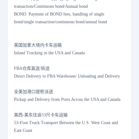
transaction/Continuous bond/Annual bond
BOND: Payment of BOND fees, handling of single
bond/single transaction/continuous bond/annual bond
美国加拿大境内卡车运输
Inland Trucking in the USA and Canada
FBA仓库直送/拆送
Direct Delivery to FBA Warehouse/ Unloading and Delivery
全美加港口提柜派送
Pickup and Delivery from Ports Across the USA and Canada
美西-美东往返53尺卡车运输
53-Foot Truck Transport Between the U.S. West Coast and
East Coast