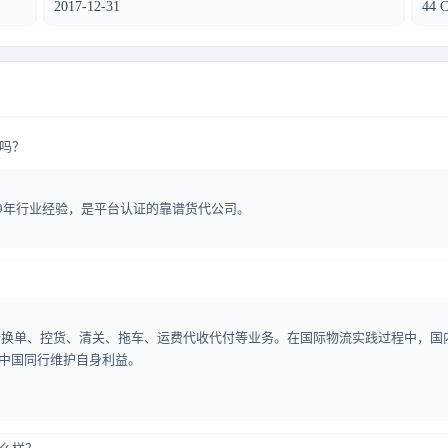
2017-12-31
44 C
质吗？
17年，已有9年行业经验，是平台认证的靠谱货代公司。
括换单、控货、清关、拖车、运费代收代付等业务。在国际物流实践过程中，国
于广大中国同行维护自身利益。