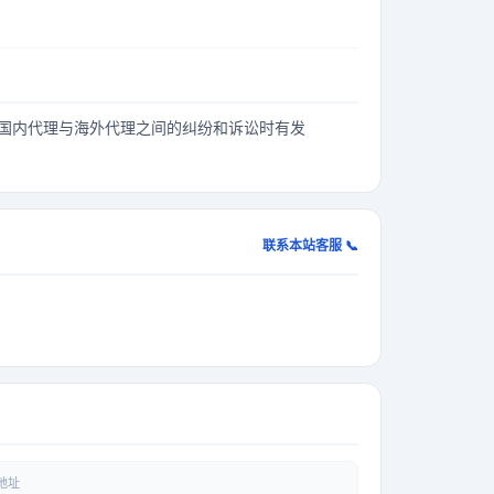
 solid foundation in traditional freight operations. We
freight co-loader, or e-commerce partner.
国内代理与海外代理之间的纠纷和诉讼时有发
联系本站客服 📞
地址