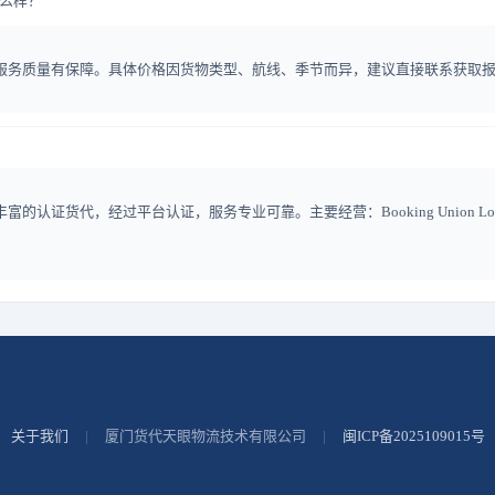
碑怎么样？
平台认证货代，服务质量有保障。具体价格因货物类型、航线、季节而异，建议直接联系
证货代，经过平台认证，服务专业可靠。主要经营：Booking Union Logistics Inc. is a 
关于我们
|
厦门货代天眼物流技术有限公司
|
闽ICP备2025109015号