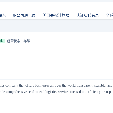
船东
船公司通讯录
美国关税计算器
认证货代名录
全
经营状态：存续
业
cs company that offers businesses all over the world transparent, scalable, and 
de comprehensive, end-to-end logistics services focused on efficiency, transpare