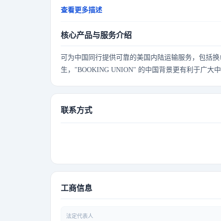
We are redefining what it means to be a modern shipping 
查看更多描述
provide dependable logistics transportation services tail
核心产品与服务介绍
可为中国同行提供可靠的美国内陆运输服务，包括换
生，"BOOKING UNION" 的中国背景更有利于
联系方式
工商信息
法定代表人