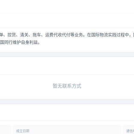
and logistics company by focusing on digital transformation while maintaining a
ored to your requirements, whether you're an international agency professional, 
单、控货、清关、拖车、运费代收代付等业务。在国际物流实践过程中，
广大中国同行维护自身利益。
暂无联系方式
成立日期
通信